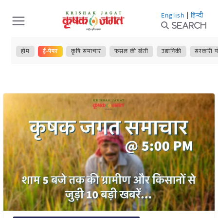
Skip
English
|
हिन्दी
to
Search
content
होम
ई-पेपर
कृषि समाचार
फसल की खेती
उद्यानिकी
सरकारी य