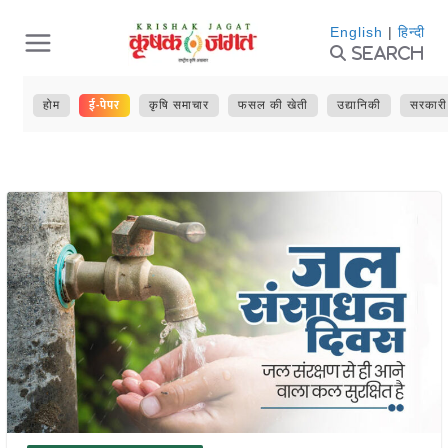
Skip
English
|
हिन्दी
Search
to
content
ई-पेपर
होम
कृषि समाचार
फसल की खेती
उद्यानिकी
सरकारी