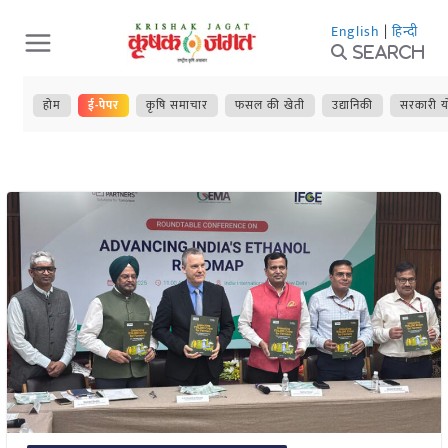
Skip
English
|
हिन्दी
to
Search
content
होम
ई-पेपर
कृषि समाचार
फसल की खेती
उद्यानिकी
सरकारी य