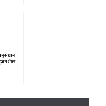
अनुसंधान
 सृजनशील