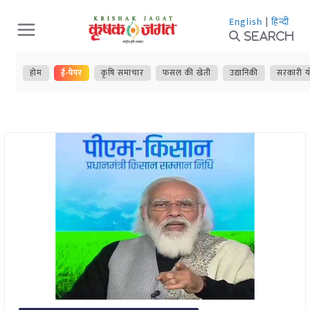
Skip
English
|
हिन्दी
to
Search
content
होम
ई-पेपर
कृषि समाचार
फसल की खेती
उद्यानिकी
सरकारी य