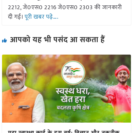
2212, जे0एस0 2216 जे0एस0 2303 की जानकारी
दी गई।
पूरी खबर पढ़े….
आपको यह भी पसंद आ सकता हैं
मृदा स्वास्थ्य कार्ड के दस वर्ष: विज्ञान और तकनीक