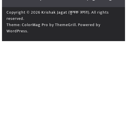
Copyright © 2026
Krishak Jagat (कृषक जगत)
. All rights
reserved.
Theme:
ColorMag Pro
by ThemeGrill. Powered by
WordPress
.