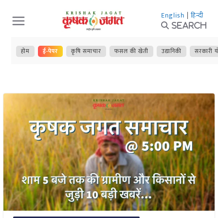
Skip
English
|
हिन्दी
to
Search
content
होम
ई-पेपर
कृषि समाचार
फसल की खेती
उद्यानिकी
सरकारी य