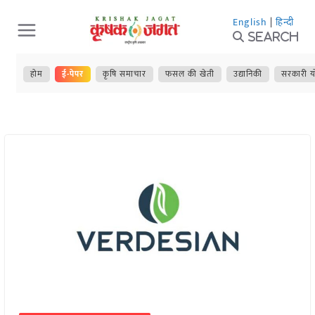
Skip
English
|
हिन्दी
to
Search
content
होम
ई-पेपर
कृषि समाचार
फसल की खेती
उद्यानिकी
सरकारी य