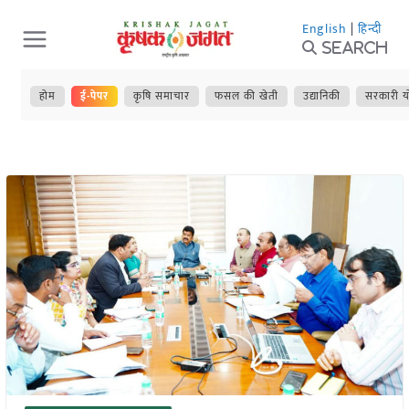
Skip
English
|
हिन्दी
to
Search
content
होम
ई-पेपर
कृषि समाचार
फसल की खेती
उद्यानिकी
सरकारी य