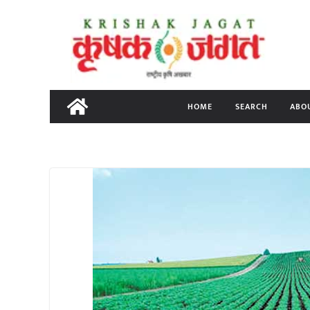
Skip
to
content
HOME
SEARCH
ABO