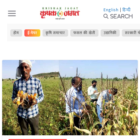
Skip
English
|
हिन्दी
to
Search
content
होम
ई-पेपर
कृषि समाचार
फसल की खेती
उद्यानिकी
सरकारी य