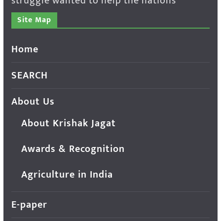
struggle wanted to help the nations
Site Map
Home
SEARCH
About Us
About Krishak Jagat
Awards & Recognition
Agriculture in India
E-paper