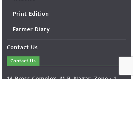
Print Edition
Farmer Diary
Contact Us
Contact Us
14 Press Complex, M.P. Nagar, Zone - 1,
Bhopal - 462011 Madhya Pradesh INDIA ---
- Advertisement Enquiry: Mr. Sachin
Bondriya, +91 9826021837
Phone: (0755) 4248100