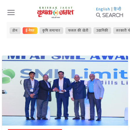
Skip
English
|
हिन्दी
to
Search
content
होम
ई-पेपर
कृषि समाचार
फसल की खेती
उद्यानिकी
सरकारी य