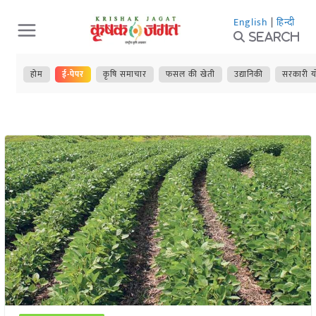
Skip
English
|
हिन्दी
to
Search
content
होम
ई-पेपर
कृषि समाचार
फसल की खेती
उद्यानिकी
सरकारी य