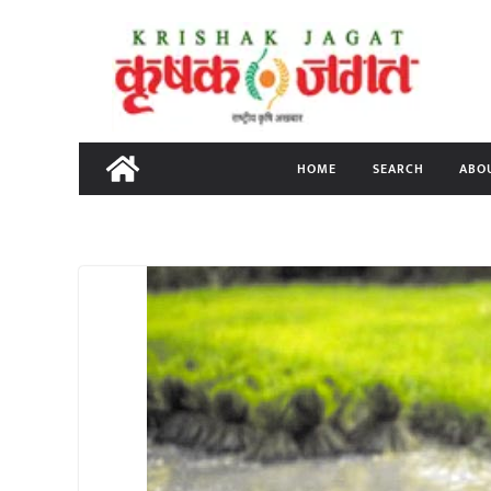
Skip
to
content
HOME
SEARCH
ABO