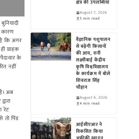
क्षेत्र की उपलब्धियां
August 7, 2026
5 min read
 बुनियादी
े कारण
वैज्ञानिक पशुपालन
ा है कि अगर
से बढ़ेगी किसानों
ही ग्राहक
की आय, रानी
पैदावार के
लक्ष्मीबाई केंद्रीय
रित नहीं
कृषि विश्वविद्यालय
के कार्यक्रम में बोले
शिवराज सिंह
चौहान
 है। अब
August 6, 2026
्वारा
4 min read
ा रेट
 तो पिंड
आईसीएआर ने
विकसित किया
अफ्रीकी स्वाइन