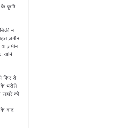
 के कृषि
िक्री न
 तहत ज़मीन
ण या ज़मीन
ै, यानि
े फिर से
नके भरोसे
म सहारे को
 के बाद