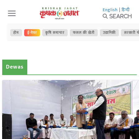
Skip
English
|
हिन्दी
to
Search
content
होम
ई-पेपर
कृषि समाचार
फसल की खेती
उद्यानिकी
सरकारी य
Dewas