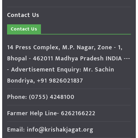
Contact Us
Contact Us
14 Press Complex, M.P. Nagar, Zone - 1,
Bhopal - 462011 Madhya Pradesh INDIA ---
- Advertisement Enquiry: Mr. Sachin
Bondriya, +91 9826021837
Phone: (0755) 4248100
Farmer Help Line- 6262166222
Email: info@krishakjagat.org