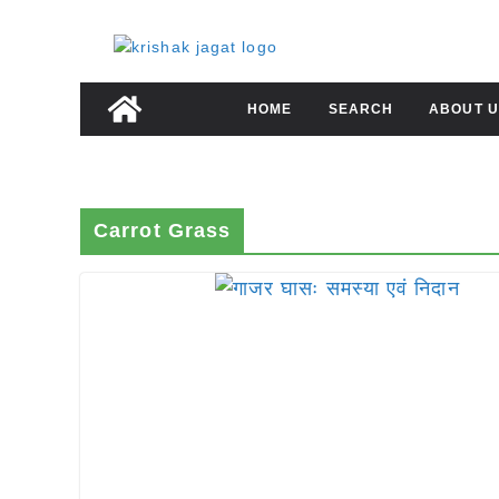
Skip
to
content
HOME
SEARCH
ABOUT U
Carrot Grass