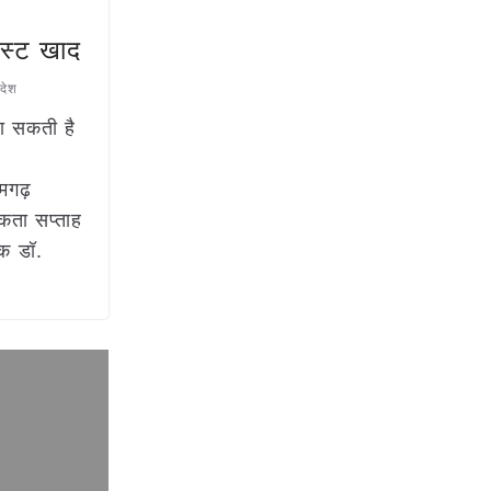
ोस्ट खाद
रदेश
ा सकती है
कमगढ़
कता सप्ताह
क डॉ.