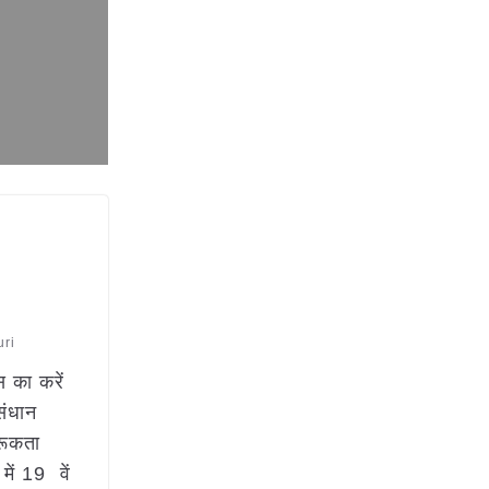
uri
 का करें
संधान
रूकता
ें 19 वें