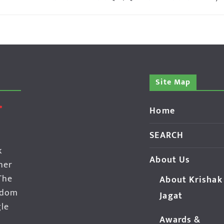
Site Map
Home
SEARCH
k
About Us
her
The
About Krishak
edom
Jagat
gle
Awards &