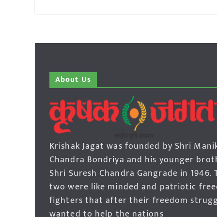
About Us
Krishak Jagat was founded by Shri Mani
Chandra Bondriya and his younger brot
Shri Suresh Chandra Gangrade in 1946. 
two were like minded and patriotic fre
fighters that after their freedom strug
wanted to help the nations