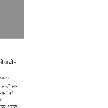
सोयाबीन
tables
ो सब्जी और
सानों को
िए
ड़द, अरहर,