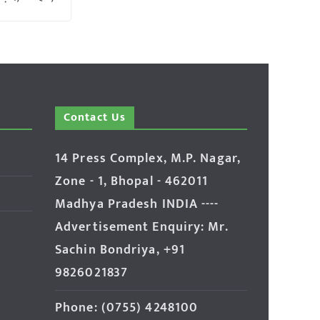
Contact Us
14 Press Complex, M.P. Nagar,
Zone - 1, Bhopal - 462011
Madhya Pradesh INDIA ----
Advertisement Enquiry: Mr.
Sachin Bondriya, +91
9826021837
Phone: (0755) 4248100