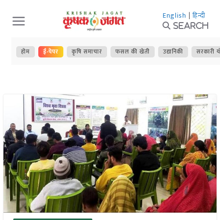
Skip
English
|
हिन्दी
to
Search
content
होम
ई-पेपर
कृषि समाचार
फसल की खेती
उद्यानिकी
सरकारी य