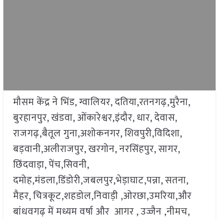
मौसम केंद्र ने भिंड, ग्वालियर, दतिया,रतनगढ़,मुरैना,
बुरहानपुर, खंडवा, ओंकारेश्वर,इंदौर, धार, देवास,
राजगढ़,बैतूल गुना,अशोकनगर, शिवपुरी,विदिशा,
बड़वानी,अलीराजपुर, खरगोन, नरसिंहपुर, सागर,
छिंदवाड़ा, पेंच,सिवनी,
दमोह,मंडला,डिंडोरी,जबलपुर,भेड़ाघाट,पन्ना, सतना,
मैहर, चित्रकूट,शहडोल,निवाड़ी ,ओरछा,उमरिया,और
बांधवगढ़ में मध्यम वर्षा और आगर , उज्जैन ,नीमच,