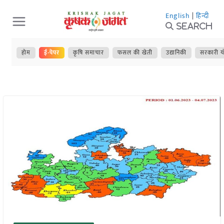
Skip
English
|
हिन्दी
to
Search
content
होम
ई-पेपर
कृषि समाचार
फसल की खेती
उद्यानिकी
सरकारी य