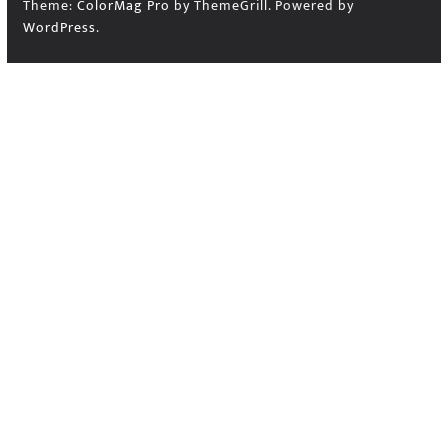
Theme:
ColorMag Pro
by ThemeGrill. Powered by
WordPress
.