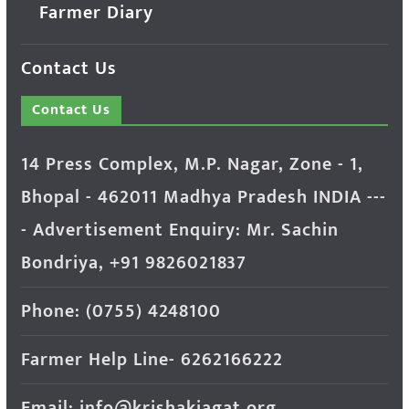
Farmer Diary
Contact Us
Contact Us
14 Press Complex, M.P. Nagar, Zone - 1,
Bhopal - 462011 Madhya Pradesh INDIA ---
- Advertisement Enquiry: Mr. Sachin
Bondriya, +91 9826021837
Phone: (0755) 4248100
Farmer Help Line- 6262166222
Email: info@krishakjagat.org