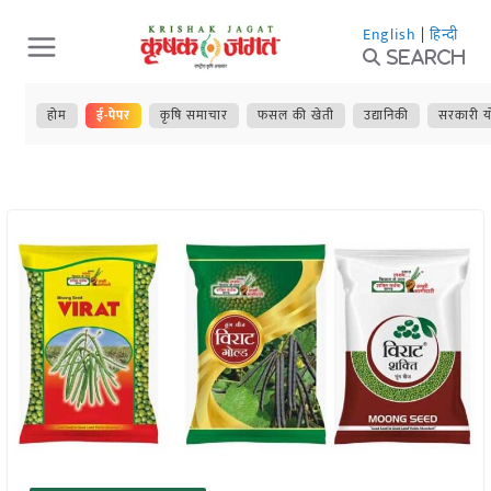
Skip
English
|
हिन्दी
to
Search
content
होम
ई-पेपर
कृषि समाचार
फसल की खेती
उद्यानिकी
सरकारी य