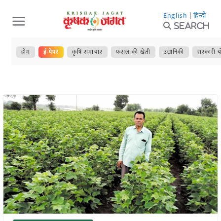
Skip
English
|
हिन्दी
to
Search
content
होम
ई-पेपर
कृषि समाचार
फसल की खेती
उद्यानिकी
सरकारी य