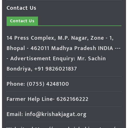
Contact Us
Contact Us
14 Press Complex, M.P. Nagar, Zone - 1,
Bhopal - 462011 Madhya Pradesh INDIA ---
- Advertisement Enquiry: Mr. Sachin
Bondriya, +91 9826021837
Phone: (0755) 4248100
Farmer Help Line- 6262166222
Email: info@krishakjagat.org