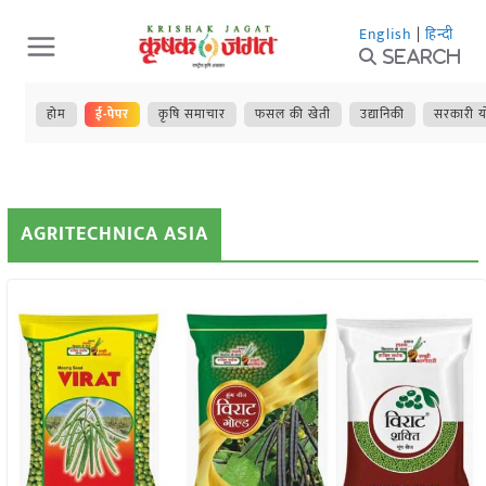
Skip
English
|
हिन्दी
to
Search
content
होम
ई-पेपर
कृषि समाचार
फसल की खेती
उद्यानिकी
सरकारी य
AGRITECHNICA ASIA