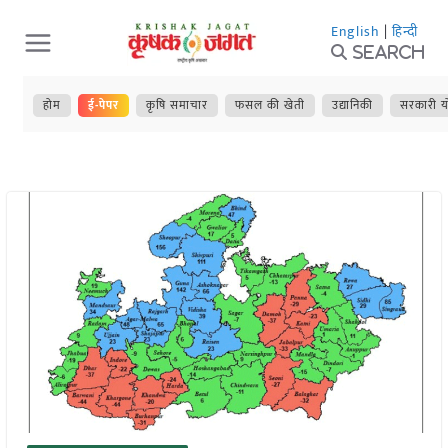
Skip
English
|
हिन्दी
to
Search
content
होम
ई-पेपर
कृषि समाचार
फसल की खेती
उद्यानिकी
सरकारी य