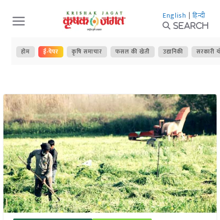
Skip
English
|
हिन्दी
to
Search
content
होम
ई-पेपर
कृषि समाचार
फसल की खेती
उद्यानिकी
सरकारी य