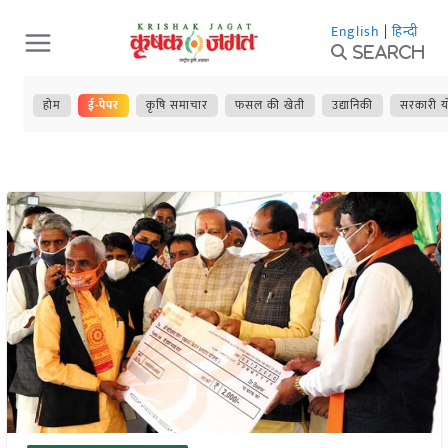
Skip
English
|
हिन्दी
to
Search
content
होम
ई-पेपर
कृषि समाचार
फसल की खेती
उद्यानिकी
सरकारी य