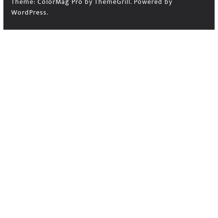
Theme:
ColorMag Pro
by ThemeGrill. Powered by
WordPress
.