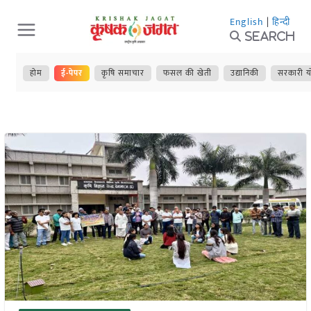
Skip
English
|
हिन्दी
to
Search
content
होम
ई-पेपर
कृषि समाचार
फसल की खेती
उद्यानिकी
सरकारी य