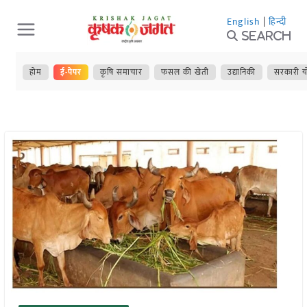
Skip
English
|
हिन्दी
to
Search
content
होम
ई-पेपर
कृषि समाचार
फसल की खेती
उद्यानिकी
सरकारी य