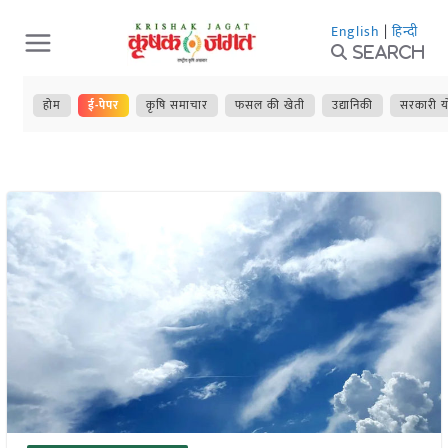
Skip
English
|
हिन्दी
to
Search
content
होम
ई-पेपर
कृषि समाचार
फसल की खेती
उद्यानिकी
सरकारी य