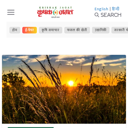
Skip
English
|
हिन्दी
to
Search
content
होम
ई-पेपर
कृषि समाचार
फसल की खेती
उद्यानिकी
सरकारी य