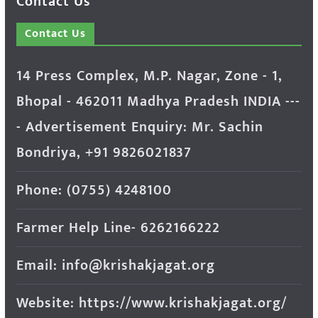
Contact Us
Contact Us
14 Press Complex, M.P. Nagar, Zone - 1,
Bhopal - 462011 Madhya Pradesh INDIA ---
- Advertisement Enquiry: Mr. Sachin
Bondriya, +91 9826021837
Phone: (0755) 4248100
Farmer Help Line- 6262166222
Email: info@krishakjagat.org
Website: https://www.krishakjagat.org/