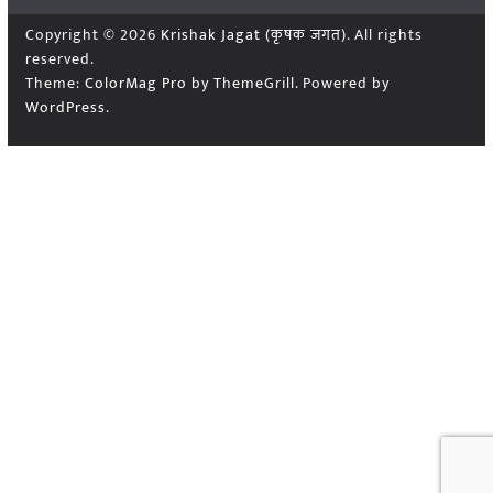
Copyright © 2026
Krishak Jagat (कृषक जगत)
. All rights
reserved.
Theme:
ColorMag Pro
by ThemeGrill. Powered by
WordPress
.