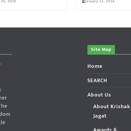
 26, 2026
January 22, 2026
Site Map
Home
SEARCH
k
About Us
her
The
About Krishak
edom
Jagat
gle
Awards &