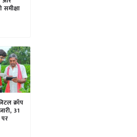
ण और
े समीक्षा
िटल क्रॉप
जारी, 31
ल पर