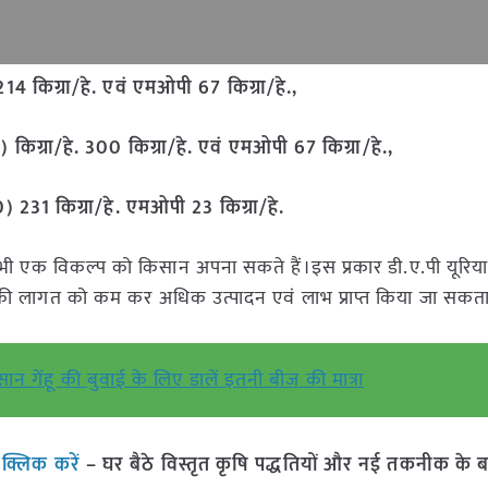
214
किग्रा/हे. एवं एमओपी
67
किग्रा/हे.
,
0)
किग्रा/हे.
300
किग्रा/हे. एवं एमओपी
67
किग्रा/हे.
,
) 231 किग्रा/हे. एमओपी 23 किग्रा/हे.
किसी भी एक विकल्प को किसान अपना सकते हैं।इस प्रकार डी.ए.पी यूरिय
की लागत को कम कर अधिक उत्पादन एवं लाभ प्राप्त किया जा सकता
सान गेंहू की बुवाई के लिए डालें इतनी बीज की मात्रा
ं
क्लिक करें
– घर बैठे विस्तृत कृषि पद्धतियों और नई तकनीक के बारे 