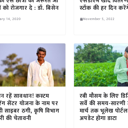
को ऐसे छात्रों की जरूरत जो
एसडीएम खाद वितर
ों को रोजगार दे : डॉ. बिसेन
स्टॉक की हर दिन करेंग
ary 14, 2020
November 5, 2022
न रहें सावधान! कस्टम
रबी मौसम के लिए डिज
िंग सेंटर योजना के नाम पर
सर्वे की समय-सारणी 
ही साइबर ठगी, कृषि विभाग
मार्च तक भूलेख पोर्ट
ारी की चेतावनी
अपडेट होगा डाटा