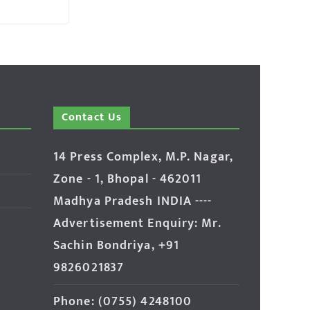
Contact Us
14 Press Complex, M.P. Nagar,
Zone - 1, Bhopal - 462011
Madhya Pradesh INDIA ----
Advertisement Enquiry: Mr.
Sachin Bondriya, +91
9826021837
Phone: (0755) 4248100