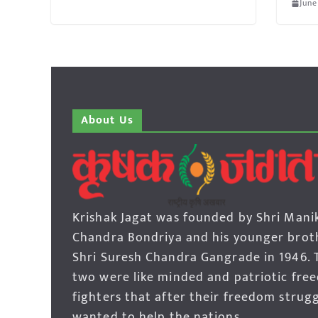
June
About Us
Krishak Jagat was founded by Shri Mani
Chandra Bondriya and his younger brot
Shri Suresh Chandra Gangrade in 1946. 
two were like minded and patriotic fre
fighters that after their freedom strug
wanted to help the nations