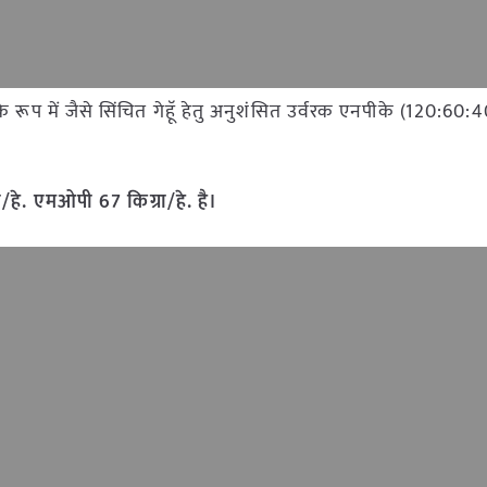
े रूप में जैसे सिंचित गेहॅू हेतु अनुशंसित उर्वरक एनपीके (120:60:40
रा/हे. एमओपी
67
किग्रा/हे. है।