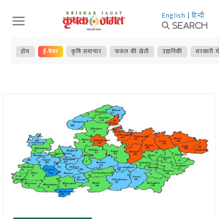
Skip
English
|
हिन्दी
to
Search
content
होम
ई-पेपर
कृषि समाचार
फसल की खेती
उद्यानिकी
सरकारी य