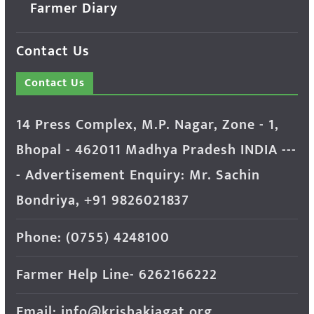
Farmer Diary
Contact Us
Contact Us
14 Press Complex, M.P. Nagar, Zone - 1,
Bhopal - 462011 Madhya Pradesh INDIA ---
- Advertisement Enquiry: Mr. Sachin
Bondriya, +91 9826021837
Phone: (0755) 4248100
Farmer Help Line- 6262166222
Email: info@krishakjagat.org