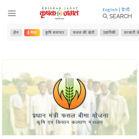
Skip
English
|
हिन्दी
to
Search
content
होम
ई-पेपर
कृषि समाचार
फसल की खेती
उद्यानिकी
सरकारी य