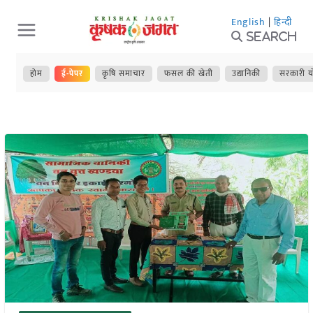
Skip
English
|
हिन्दी
to
Search
content
होम
ई-पेपर
कृषि समाचार
फसल की खेती
उद्यानिकी
सरकारी य