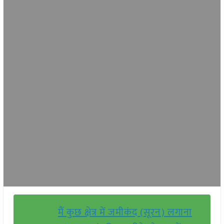
मैं कुछ क्षेत्र में जमीकंद (सूरन) लगाना