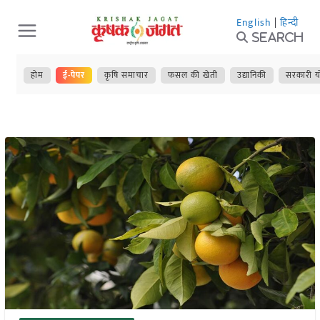
Skip
English
|
हिन्दी
to
Search
content
होम
ई-पेपर
कृषि समाचार
फसल की खेती
उद्यानिकी
सरकारी य