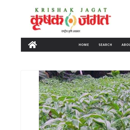
Skip
to
content
HOME
SEARCH
ABO