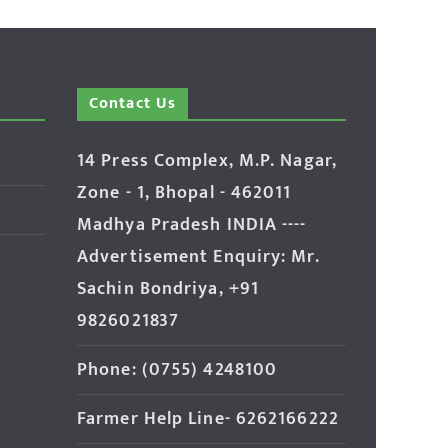
Contact Us
14 Press Complex, M.P. Nagar,
Zone - 1, Bhopal - 462011
Madhya Pradesh INDIA ----
Advertisement Enquiry: Mr.
Sachin Bondriya, +91
9826021837
Phone: (0755) 4248100
Farmer Help Line- 6262166222