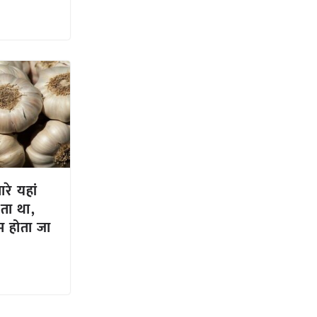
रे यहां
ोता था,
कम होता जा