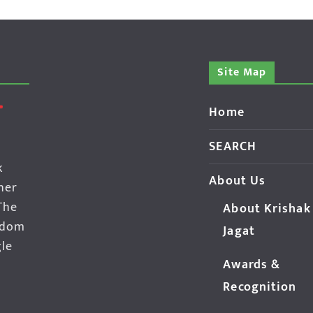
Site Map
Home
SEARCH
k
About Us
her
The
About Krishak
edom
Jagat
gle
Awards &
Recognition