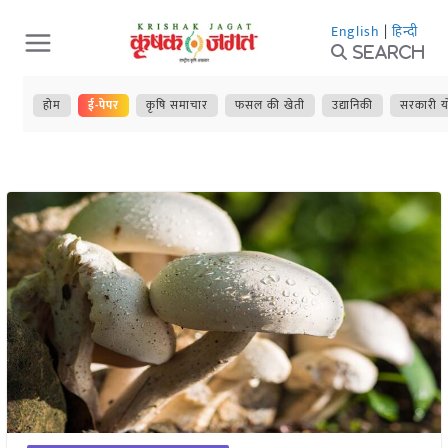
Skip
English
|
हिन्दी
to
Search
content
होम
ई-पेपर
कृषि समाचार
फसल की खेती
उद्यानिकी
सरकारी य