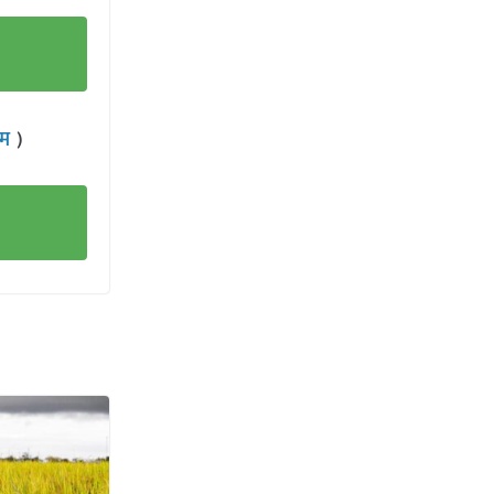
राम
)