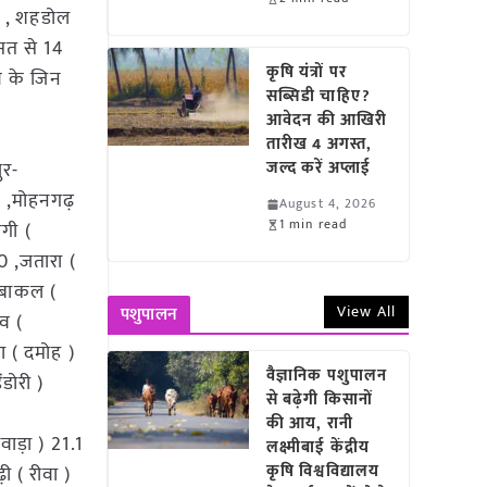
ुर , शहडोल
औसत से 14
कृषि यंत्रों पर
्य के जिन
सब्सिडी चाहिए?
आवेदन की आखिरी
तारीख 4 अगस्त,
ुर-
जल्द करें अप्लाई
0 ,मोहनगढ़
August 4, 2026
1 min read
रगी (
0 ,जतारा (
 ,बाकल (
View All
पशुपालन
ंव (
ा ( दमोह )
वैज्ञानिक पशुपालन
डोरी )
से बढ़ेगी किसानों
की आय, रानी
ाड़ा ) 21.1
लक्ष्मीबाई केंद्रीय
कृषि विश्वविद्यालय
ी ( रीवा )