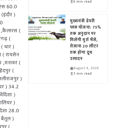
6 min read
यूएस 60.0
(इंदौर )
मुख्यमंत्री डेयरी
.0
प्लस योजना: 75%
0 ,कैलारस (
तक अनुदान पर
रगढ़ (
मिलेंगी मुर्रा भैंसें,
( धार )
रोजाना 20 लीटर
तक होगा दूध
 ( रायसेन
उत्पादन
.0 ,मनावर (
August 4, 2026
िदपुर (
3 min read
 अलीराजपुर )
यर ) 34.2
विदिशा )
वालियर )
िदिशा 28.0
बैतूल )
पुर (