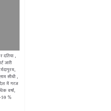
ार दतिया ,
र्ट जारी
्मदापुरम,
तलाम सीधी ,
रदेश में गरज
िक वर्षा,
े -59 %