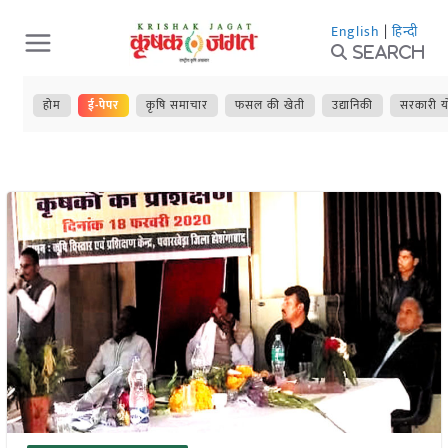
Skip
English
|
हिन्दी
to
Search
content
होम
ई-पेपर
कृषि समाचार
फसल की खेती
उद्यानिकी
सरकारी य