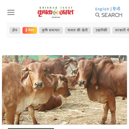
Skip
English
|
हिन्दी
to
Search
content
होम
ई-पेपर
कृषि समाचार
फसल की खेती
उद्यानिकी
सरकारी य