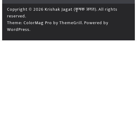
Copyright © 2026
Krishak Jagat (कृषक जगत)
. All rights
reserved.
Theme:
ColorMag Pro
by ThemeGrill. Powered by
WordPress
.