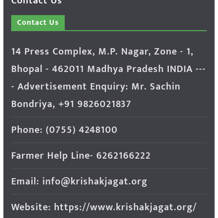
Contact Us
Contact Us
14 Press Complex, M.P. Nagar, Zone - 1,
Bhopal - 462011 Madhya Pradesh INDIA ---
- Advertisement Enquiry: Mr. Sachin
Bondriya, +91 9826021837
Phone: (0755) 4248100
Farmer Help Line- 6262166222
Email: info@krishakjagat.org
Website: https://www.krishakjagat.org/