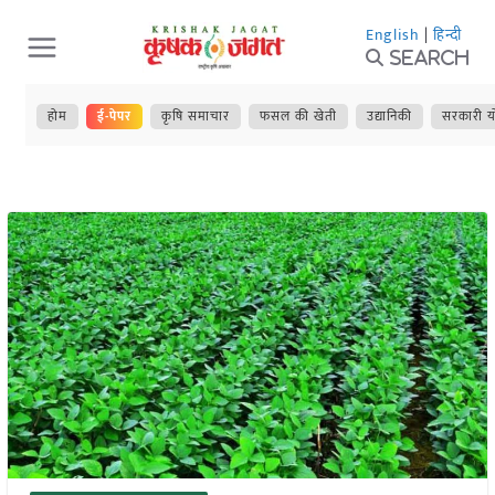
Skip
English
|
हिन्दी
to
Search
content
होम
ई-पेपर
कृषि समाचार
फसल की खेती
उद्यानिकी
सरकारी य