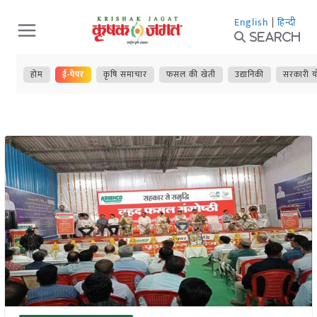
Skip
English
|
हिन्दी
to
Search
content
होम
ई-पेपर
कृषि समाचार
फसल की खेती
उद्यानिकी
सरकारी य