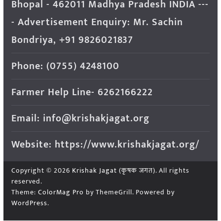
Bhopal - 462011 Madhya Pradesh INDIA ---
- Advertisement Enquiry: Mr. Sachin
Bondriya, +91 9826021837
Phone: (0755) 4248100
Farmer Help Line- 6262166222
Email: info@krishakjagat.org
Website: https://www.krishakjagat.org/
Copyright © 2026
Krishak Jagat (कृषक जगत)
. All rights
reserved.
Theme:
ColorMag Pro
by ThemeGrill. Powered by
WordPress
.