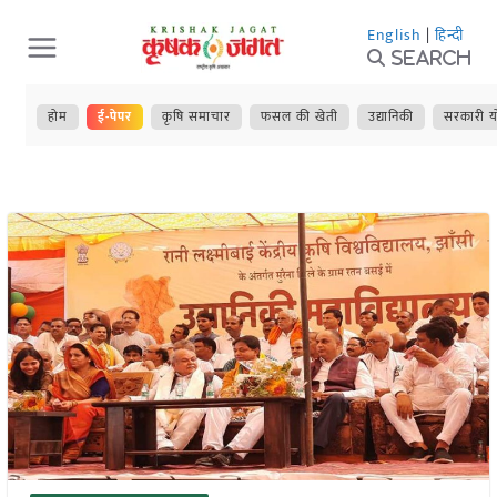
Skip
English
|
हिन्दी
to
Search
content
होम
ई-पेपर
कृषि समाचार
फसल की खेती
उद्यानिकी
सरकारी य