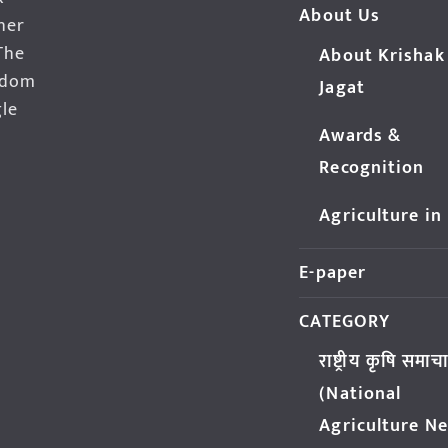
About Us
her
The
About Krishak
edom
Jagat
gle
Awards &
Recognition
Agriculture in
E-paper
CATEGORY
राष्ट्रीय कृषि समाच
(National
Agriculture N