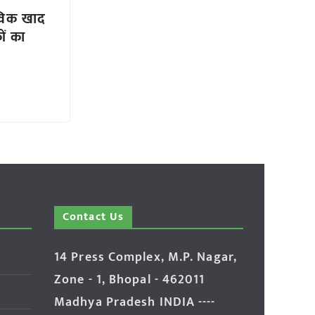
ैविक खाद
ों का
Contact Us
14 Press Complex, M.P. Nagar,
Zone - 1, Bhopal - 462011
Madhya Pradesh INDIA ----