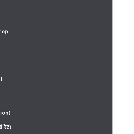
र
Crop
l
ion)
 रेट)