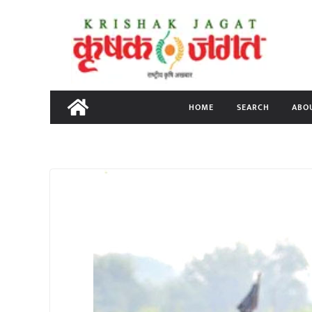
Skip
to
content
HOME
SEARCH
ABO