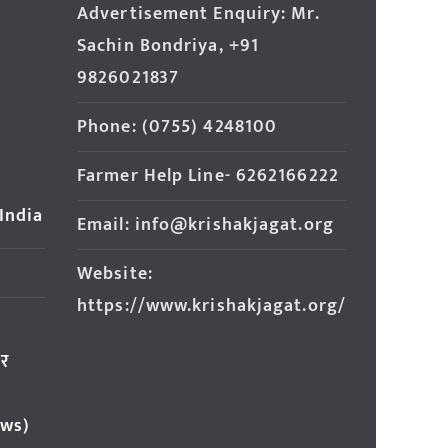
Advertisement Enquiry: Mr.
Sachin Bondriya, +91
9826021837
Phone: (0755) 4248100
Farmer Help Line- 6262166222
 India
Email: info@krishakjagat.org
Website:
https://www.krishakjagat.org/
ार
ews)