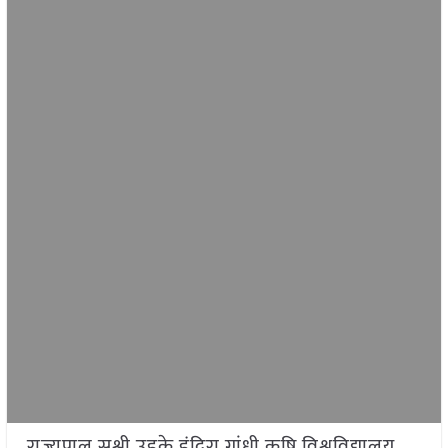
राज्यपाल सुश्री उइके इंदिरा गांधी कृषि विश्वविद्यालय,