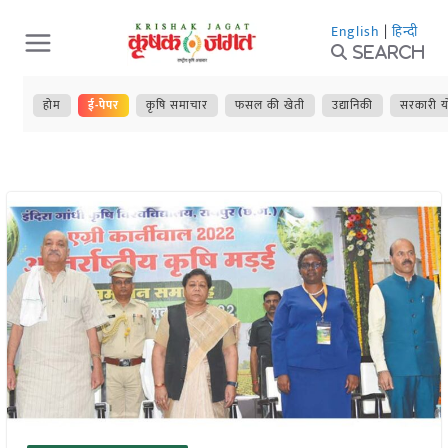
Skip
English
|
हिन्दी
to
Search
content
होम
ई-पेपर
कृषि समाचार
फसल की खेती
उद्यानिकी
सरकारी य