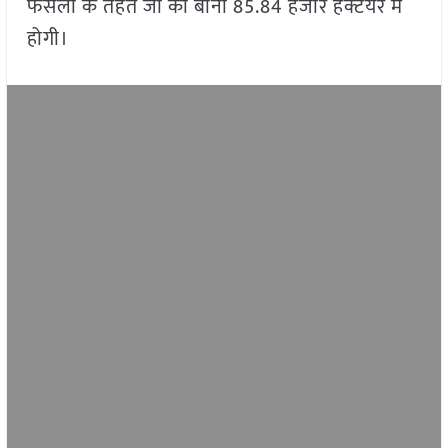
फसलों के तहत जौ की बोनी 85.84 हजार हेक्टेयर में
होगी।