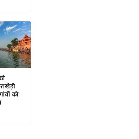
 को
ाखेड़ी
ांवों को
भ