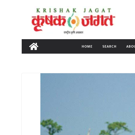
Skip
to
content
HOME
SEARCH
ABO