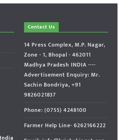
Contact Us
14 Press Complex, M.P. Nagar,
Zone - 1, Bhopal - 462011
Madhya Pradesh INDIA ----
Advertisement Enquiry: Mr.
Sachin Bondriya, +91
9826021837
Phone: (0755) 4248100
Farmer Help Line- 6262166222
 India