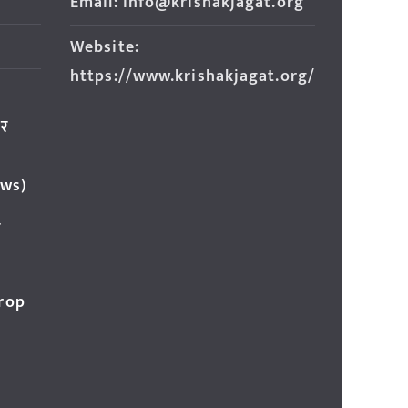
Email: info@krishakjagat.org
Website:
https://www.krishakjagat.org/
ार
ews)
र
Crop