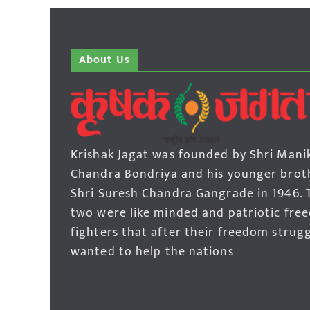
About Us
Krishak Jagat was founded by Shri Mani
Chandra Bondriya and his younger brot
Shri Suresh Chandra Gangrade in 1946. 
two were like minded and patriotic fre
fighters that after their freedom strug
wanted to help the nations