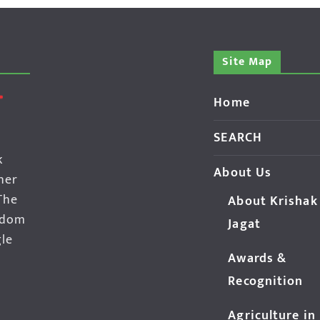
Site Map
Home
SEARCH
k
About Us
her
The
About Krishak
edom
Jagat
gle
Awards &
Recognition
Agriculture in