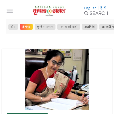
Skip
English
|
हिन्दी
to
Search
content
होम
ई-पेपर
कृषि समाचार
फसल की खेती
उद्यानिकी
सरकारी य