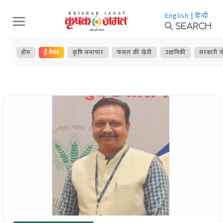
Skip
English
|
हिन्दी
to
Search
content
होम
ई-पेपर
कृषि समाचार
फसल की खेती
उद्यानिकी
सरकारी य