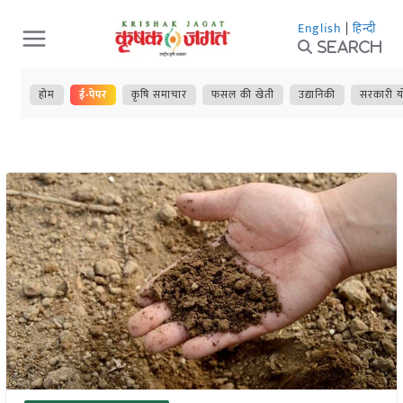
Skip
English
|
हिन्दी
to
Search
content
होम
ई-पेपर
कृषि समाचार
फसल की खेती
उद्यानिकी
सरकारी य