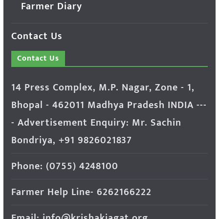
Farmer Diary
Contact Us
Contact Us
14 Press Complex, M.P. Nagar, Zone - 1,
Bhopal - 462011 Madhya Pradesh INDIA ---
- Advertisement Enquiry: Mr. Sachin
Bondriya, +91 9826021837
Phone: (0755) 4248100
Farmer Help Line- 6262166222
Email: info@krishakjagat.org