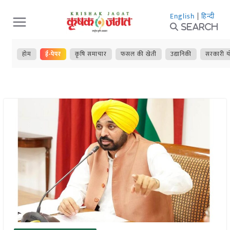
Skip
English
|
हिन्दी
to
Search
content
होम
ई-पेपर
कृषि समाचार
फसल की खेती
उद्यानिकी
सरकारी य