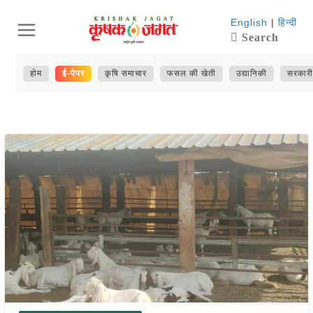
Skip
English
|
हिन्दी
Search
to
content
होम
ई-पेपर
कृषि समाचार
फसल की खेती
उद्यानिकी
सरकारी